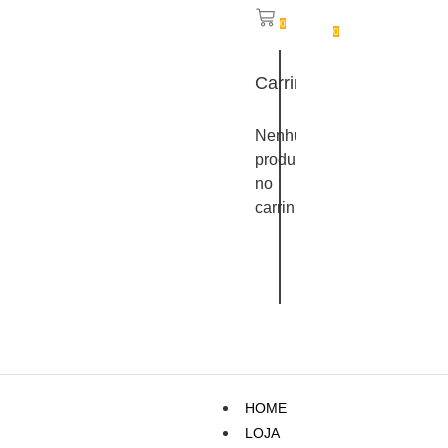
0
0
Carrinho
Nenhum
produto
no
carrinho.
HOME
LOJA